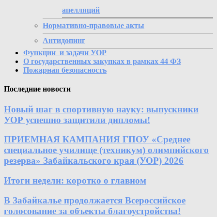
апелляций
Нормативно-правовые акты
Антидопинг
Функции и задачи УОР
О государственных закупках в рамках 44 ФЗ
Пожарная безопасность
Последние новости
Новый шаг в спортивную науку: выпускники
УОР успешно защитили дипломы!
ПРИЕМНАЯ КАМПАНИЯ ГПОУ «Среднее
специальное училище (техникум) олимпийского
резерва» Забайкальского края (УОР) 2026
Итоги недели: коротко о главном
В Забайкалье продолжается Всероссийское
голосование за объекты благоустройства!