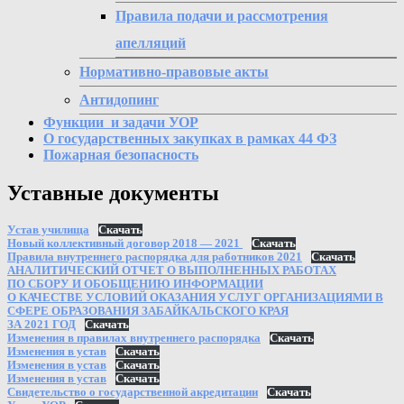
Правила подачи и рассмотрения
апелляций
Нормативно-правовые акты
Антидопинг
Функции и задачи УОР
О государственных закупках в рамках 44 ФЗ
Пожарная безопасность
Уставные документы
Устав училища
Скачать
Новый коллективный договор 2018 — 2021
Скачать
Правила внутреннего распорядка для работников 2021
Скачать
АНАЛИТИЧЕСКИЙ ОТЧЕТ О ВЫПОЛНЕННЫХ РАБОТАХ
ПО СБОРУ И ОБОБЩЕНИЮ ИНФОРМАЦИИ
О КАЧЕСТВЕ УСЛОВИЙ ОКАЗАНИЯ УСЛУГ ОРГАНИЗАЦИЯМИ В
СФЕРЕ ОБРАЗОВАНИЯ ЗАБАЙКАЛЬСКОГО КРАЯ
ЗА 2021 ГОД
Скачать
Изменения в правилах внутреннего распорядка
Скачать
Изменения в устав
Скачать
Изменения в устав
Скачать
Изменения в устав
Скачать
Свидетельство о государственной акредитации
Скачать