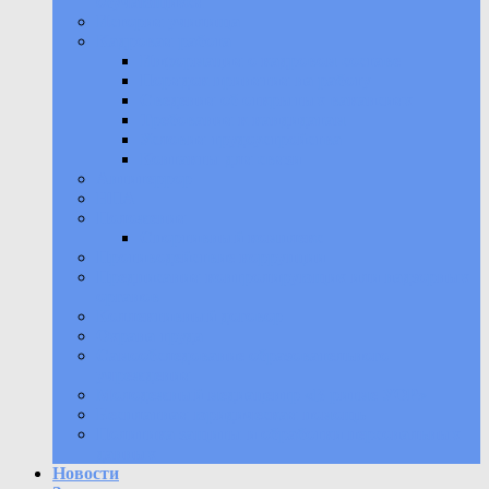
обучающихся
История училища
Кадровая работа
Информация о кадровом составе
Порядок принятия на работу
Сведения об открытых вакансиях
Требования к кандидатам
Условия трудоустройства
Контакты для связи
Антитеррор
НПА
Положения
Спортивный комплекс
Противодействие коррупции
Предписания контролирующих или надзорных
органов
Коллективный договор
Охрана труда
Самообследование образовательного
учреждения
Молодежный медиацентр «В ритме УОР»
Бесплатная юридическая помощь
Политика защиты и обработки персональных
данных
Новости