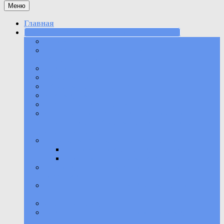
Меню
Главная
Сведения об образовательной организации
Основные сведения
Структура и органы управления
образовательной организацией
Документы
Образование
Образовательные стандарты
Руководство
Педагогический состав
Материально-техническое обеспечение и
оснащенность образовательного процесса.
Доступная среда
Финансово-хозяйственная деятельность
Плановые показатели деятельности
Информация о проверках
Стипендии и иные виды материальной
поддержки
Организация питания в образовательной
организации
Доступная среда
Вакантные места для приема (перевода)
обучающихся