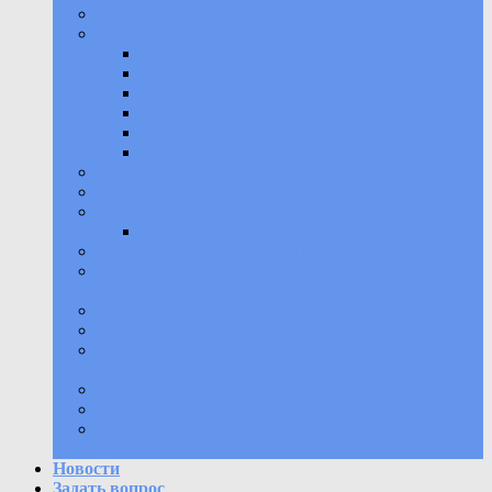
История училища
Кадровая работа
Информация о кадровом составе
Порядок принятия на работу
Сведения об открытых вакансиях
Требования к кандидатам
Условия трудоустройства
Контакты для связи
Антитеррор
НПА
Положения
Спортивный комплекс
Противодействие коррупции
Предписания контролирующих или надзорных
органов
Коллективный договор
Охрана труда
Самообследование образовательного
учреждения
Молодежный медиацентр «В ритме УОР»
Бесплатная юридическая помощь
Политика защиты и обработки персональных
данных
Новости
Задать вопрос