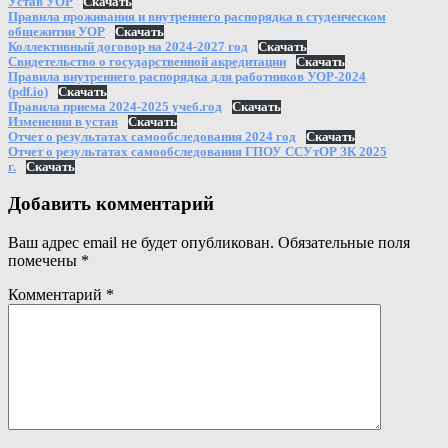
Устав УОР
Скачать
Правила проживания и внутреннего распорядка в студенческом
общежитии УОР
Скачать
Коллективный договор на 2024-2027 год
Скачать
Свидетельство о государственной акредитации
Скачать
Правила внутреннего распорядка для работников УОР-2024
(pdf.io)
Скачать
Правила приема 2024-2025 учеб.год
Скачать
Изменения в устав
Скачать
Отчет о результатах самообследования 2024 год
Скачать
Отчет о результатах самообследования ГПОУ ССУтОР ЗК 2025
г.
Скачать
Добавить комментарий
Ваш адрес email не будет опубликован.
Обязательные поля
помечены
*
Комментарий
*