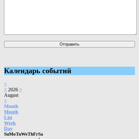
Календарь событий
<
<
2026
>
August
>
Month
Month
List
Week
Day
Su
Mo
Tu
We
Th
Fr
Sa