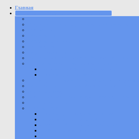
Главная
Сведения об образовательной организации
Основные сведения
Структура и органы управления образовательно
Документы
Образование
Образовательные стандарты
Руководство
Педагогический состав
Материально-техническое обеспечение и оснащен
Финансово-хозяйственная деятельность
Плановые показатели деятельности
Информация о проверках
Стипендии и иные виды материальной поддержк
Организация питания в образовательной органи
Доступная среда
Вакантные места для приема (перевода) обучаю
История училища
Кадровая работа
Информация о кадровом составе
Порядок принятия на работу
Сведения об открытых вакансиях
Требования к кандидатам
Условия трудоустройства