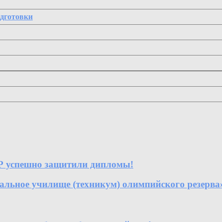
одготовки
Р успешно защитили дипломы!
е училище (техникум) олимпийского резерва» 