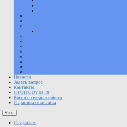
Требования к кандидатам
Условия трудоустройства
Контакты для связи
Антитеррор
НПА
Положения
Спортивный комплекс
Противодействие коррупции
Предписания контролирующих или надзорных о
Коллективный договор
Охрана труда
Самообследование образовательного учреждения
Молодежный медиацентр «В ритме УОР»
Бесплатная юридическая помощь
Политика защиты и обработки персональных да
Новости
Задать вопрос
Контакты
СТОП COVID-19
Воспитательная работа
Страница советника
Меню
Студентам