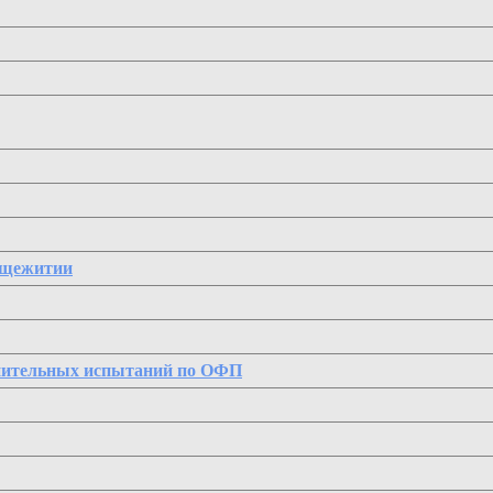
бщежитии
пительных испытаний по ОФП