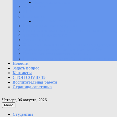
Контакты для связи
Антитеррор
НПА
Положения
Спортивный комплекс
Противодействие коррупции
Предписания контролирующих или надзорных о
Коллективный договор
Охрана труда
Самообследование образовательного учреждения
Молодежный медиацентр «В ритме УОР»
Бесплатная юридическая помощь
Политика защиты и обработки персональных да
Новости
Задать вопрос
Контакты
СТОП COVID-19
Воспитательная работа
Страница советника
Четверг, 06 августа, 2026
Меню
Студентам