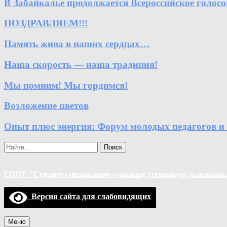
В Забайкалье продолжается Всероссийское голосо
ПОЗДРАВЛЯЕМ!!!
Память жива в наших сердцах…
Наша скорость — наша традиция!
Мы помним! Мы гордимся!
Возложение цветов
Опыт плюс энергия: Форум молодых педагогов и
Поиск
ГПОУ "Среднее специальное училище (техникум) олимпийск
Версия сайта для слабовидящих
Меню