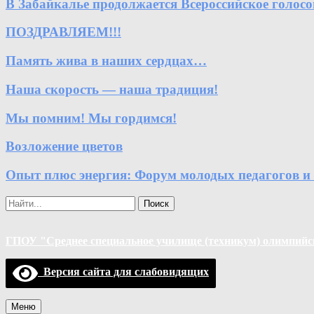
В Забайкалье продолжается Всероссийское голосо
ПОЗДРАВЛЯЕМ!!!
Память жива в наших сердцах…
Наша скорость — наша традиция!
Мы помним! Мы гордимся!
Возложение цветов
Опыт плюс энергия: Форум молодых педагогов и
Поиск
ГПОУ "Среднее специальное училище (техникум) олимпийск
Версия сайта для слабовидящих
Меню