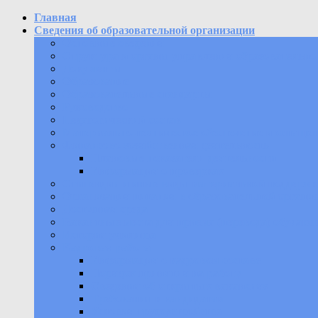
Главная
Сведения об образовательной организации
Основные сведения
Структура и органы управления образовательно
Документы
Образование
Образовательные стандарты
Руководство
Педагогический состав
Материально-техническое обеспечение и оснащен
Финансово-хозяйственная деятельность
Плановые показатели деятельности
Информация о проверках
Стипендии и иные виды материальной поддержк
Организация питания в образовательной органи
Доступная среда
Вакантные места для приема (перевода) обучаю
История училища
Кадровая работа
Информация о кадровом составе
Порядок принятия на работу
Сведения об открытых вакансиях
Требования к кандидатам
Условия трудоустройства