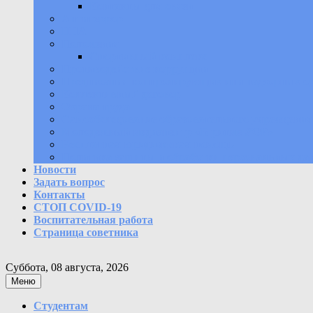
Контакты для связи
Антитеррор
НПА
Положения
Спортивный комплекс
Противодействие коррупции
Предписания контролирующих или надзорных о
Коллективный договор
Охрана труда
Самообследование образовательного учреждения
Молодежный медиацентр «В ритме УОР»
Бесплатная юридическая помощь
Политика защиты и обработки персональных да
Новости
Задать вопрос
Контакты
СТОП COVID-19
Воспитательная работа
Страница советника
Суббота, 08 августа, 2026
Меню
Студентам