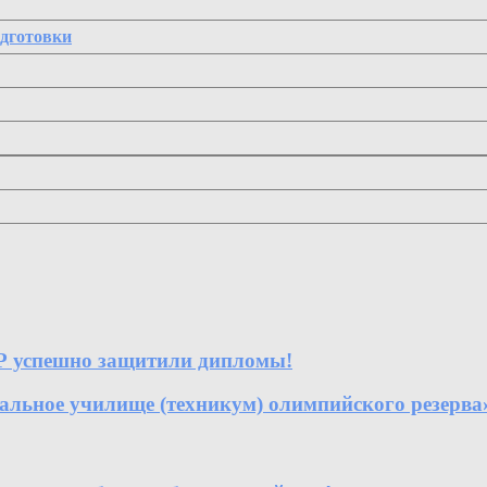
одготовки
Р успешно защитили дипломы!
е училище (техникум) олимпийского резерва» 