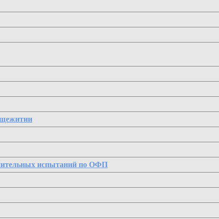
бщежитии
пительных испытаний по ОФП