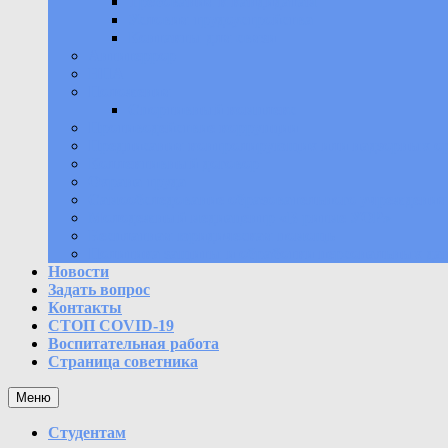
Требования к кандидатам
Условия трудоустройства
Контакты для связи
Антитеррор
НПА
Положения
Спортивный комплекс
Противодействие коррупции
Предписания контролирующих или надзорных о
Коллективный договор
Охрана труда
Самообследование образовательного учреждения
Молодежный медиацентр «В ритме УОР»
Бесплатная юридическая помощь
Политика защиты и обработки персональных да
Новости
Задать вопрос
Контакты
СТОП COVID-19
Воспитательная работа
Страница советника
Меню
Студентам