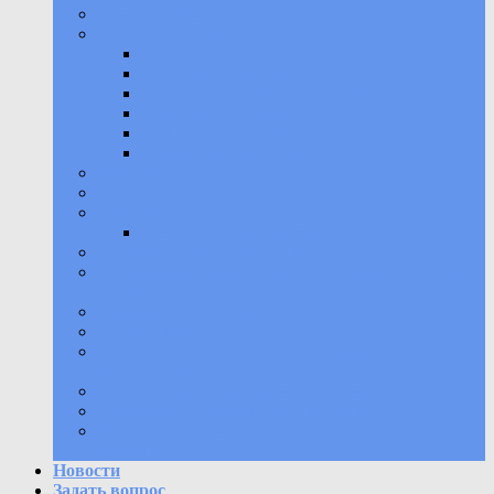
История училища
Кадровая работа
Информация о кадровом составе
Порядок принятия на работу
Сведения об открытых вакансиях
Требования к кандидатам
Условия трудоустройства
Контакты для связи
Антитеррор
НПА
Положения
Спортивный комплекс
Противодействие коррупции
Предписания контролирующих или надзорных
органов
Коллективный договор
Охрана труда
Самообследование образовательного
учреждения
Молодежный медиацентр «В ритме УОР»
Бесплатная юридическая помощь
Политика защиты и обработки персональных
данных
Новости
Задать вопрос