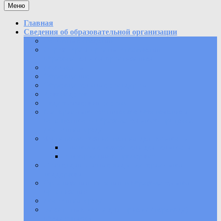
Меню
Главная
Сведения об образовательной организации
Основные сведения
Структура и органы управления
образовательной организацией
Документы
Образование
Образовательные стандарты
Руководство
Педагогический состав
Материально-техническое обеспечение и
оснащенность образовательного процесса.
Доступная среда
Финансово-хозяйственная деятельность
Плановые показатели деятельности
Информация о проверках
Стипендии и иные виды материальной
поддержки
Организация питания в образовательной
организации
Доступная среда
Вакантные места для приема (перевода)
обучающихся