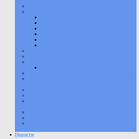
обучающихся
История училища
Кадровая работа
Информация о кадровом составе
Порядок принятия на работу
Сведения об открытых вакансиях
Требования к кандидатам
Условия трудоустройства
Контакты для связи
Антитеррор
НПА
Положения
Спортивный комплекс
Противодействие коррупции
Предписания контролирующих или надзорных
органов
Коллективный договор
Охрана труда
Самообследование образовательного
учреждения
Молодежный медиацентр «В ритме УОР»
Бесплатная юридическая помощь
Политика защиты и обработки персональных
данных
Новости