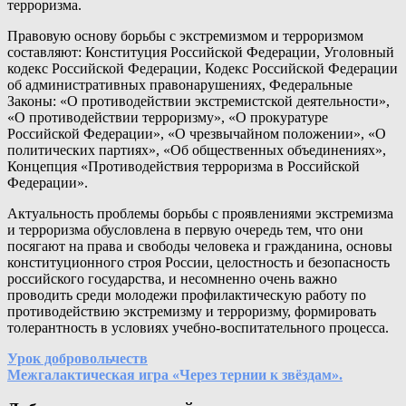
терроризма.
Правовую основу борьбы с экстремизмом и терроризмом
составляют: Конституция Российской Федерации, Уголовный
кодекс Российской Федерации, Кодекс Российской Федерации
об административных правонарушениях, Федеральные
Законы: «О противодействии экстремистской деятельности»,
«О противодействии терроризму», «О прокуратуре
Российской Федерации», «О чрезвычайном положении», «О
политических партиях», «Об общественных объединениях»,
Концепция «Противодействия терроризма в Российской
Федерации».
Актуальность проблемы борьбы с проявлениями экстремизма
и терроризма обусловлена в первую очередь тем, что они
посягают на права и свободы человека и гражданина, основы
конституционного строя России, целостность и безопасность
российского государства, и несомненно очень важно
проводить среди молодежи профилактическую работу по
противодействию экстремизму и терроризму, формировать
толерантность в условиях учебно-воспитательного процесса.
Навигация
Урок добровольчеств
Межгалактическая игра «Через тернии к звёздам».
по