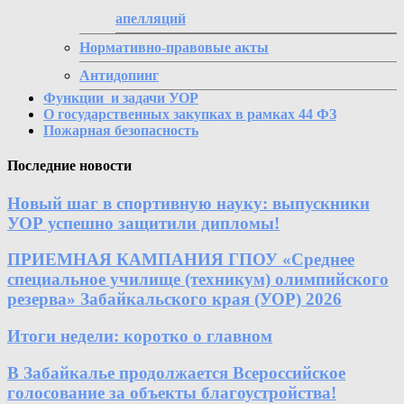
апелляций
Нормативно-правовые акты
Антидопинг
Функции и задачи УОР
О государственных закупках в рамках 44 ФЗ
Пожарная безопасность
Последние новости
Новый шаг в спортивную науку: выпускники
УОР успешно защитили дипломы!
ПРИЕМНАЯ КАМПАНИЯ ГПОУ «Среднее
специальное училище (техникум) олимпийского
резерва» Забайкальского края (УОР) 2026
Итоги недели: коротко о главном
В Забайкалье продолжается Всероссийское
голосование за объекты благоустройства!