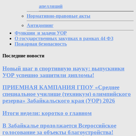
апелляций
Нормативно-правовые акты
Антидопинг
Функции и задачи УОР
О государственных закупках в рамках 44 ФЗ
Пожарная безопасность
Последние новости
Новый шаг в спортивную науку: выпускники
УОР успешно защитили дипломы!
ПРИЕМНАЯ КАМПАНИЯ ГПОУ «Среднее
специальное училище (техникум) олимпийского
резерва» Забайкальского края (УОР) 2026
Итоги недели: коротко о главном
В Забайкалье продолжается Всероссийское
голосование за объекты благоустройства!