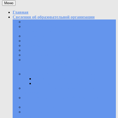
Меню
Главная
Сведения об образовательной организации
Основные сведения
Структура и органы управления
образовательной организацией
Документы
Образование
Образовательные стандарты
Руководство
Педагогический состав
Материально-техническое обеспечение и
оснащенность образовательного процесса.
Доступная среда
Финансово-хозяйственная деятельность
Плановые показатели деятельности
Информация о проверках
Стипендии и иные виды материальной
поддержки
Организация питания в образовательной
организации
Доступная среда
Вакантные места для приема (перевода)
обучающихся