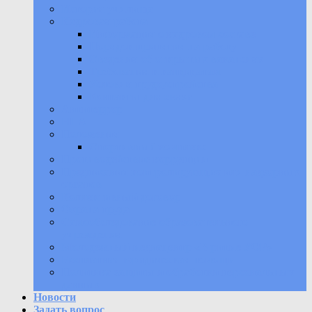
История училища
Кадровая работа
Информация о кадровом составе
Порядок принятия на работу
Сведения об открытых вакансиях
Требования к кандидатам
Условия трудоустройства
Контакты для связи
Антитеррор
НПА
Положения
Спортивный комплекс
Противодействие коррупции
Предписания контролирующих или надзорных
органов
Коллективный договор
Охрана труда
Самообследование образовательного
учреждения
Молодежный медиацентр «В ритме УОР»
Бесплатная юридическая помощь
Политика защиты и обработки персональных
данных
Новости
Задать вопрос