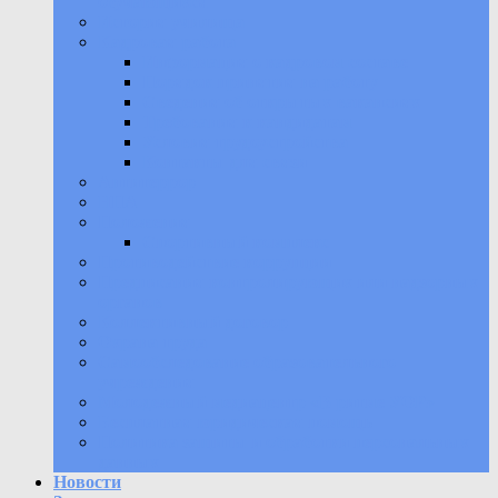
обучающихся
История училища
Кадровая работа
Информация о кадровом составе
Порядок принятия на работу
Сведения об открытых вакансиях
Требования к кандидатам
Условия трудоустройства
Контакты для связи
Антитеррор
НПА
Положения
Спортивный комплекс
Противодействие коррупции
Предписания контролирующих или надзорных
органов
Коллективный договор
Охрана труда
Самообследование образовательного
учреждения
Молодежный медиацентр «В ритме УОР»
Бесплатная юридическая помощь
Политика защиты и обработки персональных
данных
Новости