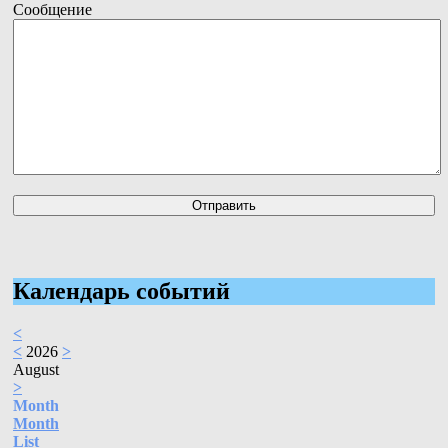
Сообщение
Календарь событий
<
<
2026
>
August
>
Month
Month
List