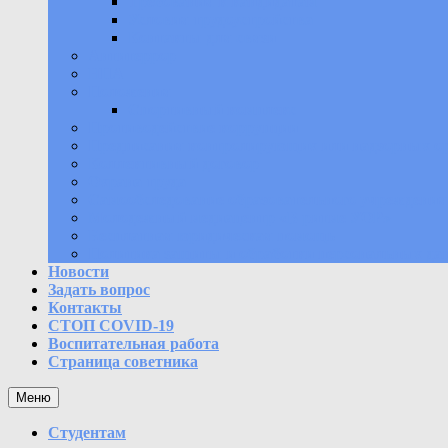
Требования к кандидатам
Условия трудоустройства
Контакты для связи
Антитеррор
НПА
Положения
Спортивный комплекс
Противодействие коррупции
Предписания контролирующих или надзорных о
Коллективный договор
Охрана труда
Самообследование образовательного учреждения
Молодежный медиацентр «В ритме УОР»
Бесплатная юридическая помощь
Политика защиты и обработки персональных да
Новости
Задать вопрос
Контакты
СТОП COVID-19
Воспитательная работа
Страница советника
Меню
Студентам