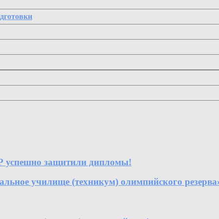
одготовки
Р успешно защитили дипломы!
е училище (техникум) олимпийского резерва» 