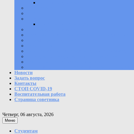
Контакты для связи
Антитеррор
НПА
Положения
Спортивный комплекс
Противодействие коррупции
Предписания контролирующих или надзорных о
Коллективный договор
Охрана труда
Самообследование образовательного учреждения
Молодежный медиацентр «В ритме УОР»
Бесплатная юридическая помощь
Политика защиты и обработки персональных да
Новости
Задать вопрос
Контакты
СТОП COVID-19
Воспитательная работа
Страница советника
Четверг, 06 августа, 2026
Меню
Студентам