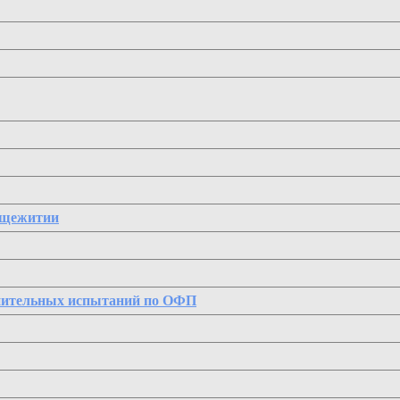
бщежитии
пительных испытаний по ОФП