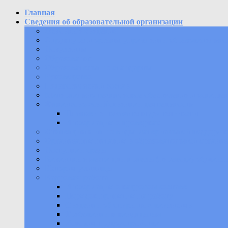
Главная
Сведения об образовательной организации
Основные сведения
Структура и органы управления образовательно
Документы
Образование
Образовательные стандарты
Руководство
Педагогический состав
Материально-техническое обеспечение и оснащен
Финансово-хозяйственная деятельность
Плановые показатели деятельности
Информация о проверках
Стипендии и иные виды материальной поддержк
Организация питания в образовательной органи
Доступная среда
Вакантные места для приема (перевода) обучаю
История училища
Кадровая работа
Информация о кадровом составе
Порядок принятия на работу
Сведения об открытых вакансиях
Требования к кандидатам
Условия трудоустройства