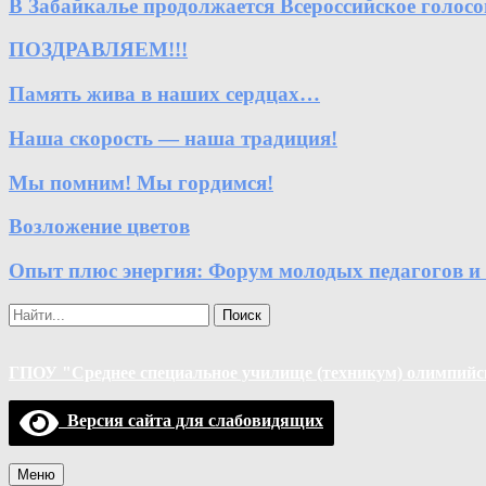
В Забайкалье продолжается Всероссийское голосо
ПОЗДРАВЛЯЕМ!!!
Память жива в наших сердцах…
Наша скорость — наша традиция!
Мы помним! Мы гордимся!
Возложение цветов
Опыт плюс энергия: Форум молодых педагогов и
Поиск
ГПОУ "Среднее специальное училище (техникум) олимпийск
Версия сайта для слабовидящих
Меню