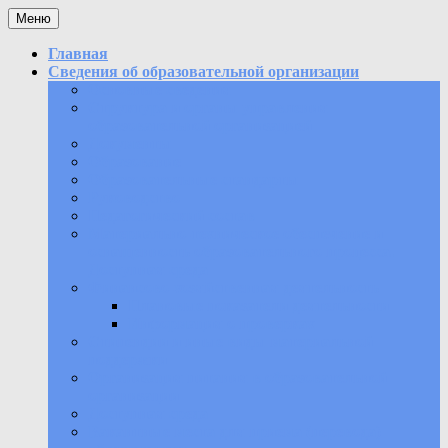
Перейти
Меню
к
содержимому
Главная
Сведения об образовательной организации
Основные сведения
Структура и органы управления
образовательной организацией
Документы
Образование
Образовательные стандарты
Руководство
Педагогический состав
Материально-техническое обеспечение и
оснащенность образовательного процесса.
Доступная среда
Финансово-хозяйственная деятельность
Плановые показатели деятельности
Информация о проверках
Стипендии и иные виды материальной
поддержки
Организация питания в образовательной
организации
Доступная среда
Вакантные места для приема (перевода)