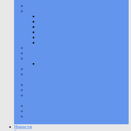
обучающихся
История училища
Кадровая работа
Информация о кадровом составе
Порядок принятия на работу
Сведения об открытых вакансиях
Требования к кандидатам
Условия трудоустройства
Контакты для связи
Антитеррор
НПА
Положения
Спортивный комплекс
Противодействие коррупции
Предписания контролирующих или надзорных
органов
Коллективный договор
Охрана труда
Самообследование образовательного
учреждения
Молодежный медиацентр «В ритме УОР»
Бесплатная юридическая помощь
Политика защиты и обработки персональных
данных
Новости