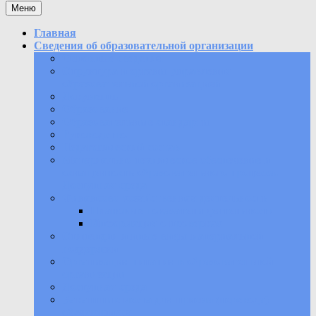
Меню
Главная
Сведения об образовательной организации
Основные сведения
Структура и органы управления
образовательной организацией
Документы
Образование
Образовательные стандарты
Руководство
Педагогический состав
Материально-техническое обеспечение и
оснащенность образовательного процесса.
Доступная среда
Финансово-хозяйственная деятельность
Плановые показатели деятельности
Информация о проверках
Стипендии и иные виды материальной
поддержки
Организация питания в образовательной
организации
Доступная среда
Вакантные места для приема (перевода)
обучающихся