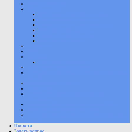
История училища
Кадровая работа
Информация о кадровом составе
Порядок принятия на работу
Сведения об открытых вакансиях
Требования к кандидатам
Условия трудоустройства
Контакты для связи
Антитеррор
НПА
Положения
Спортивный комплекс
Противодействие коррупции
Предписания контролирующих или надзорных
органов
Коллективный договор
Охрана труда
Самообследование образовательного
учреждения
Молодежный медиацентр «В ритме УОР»
Бесплатная юридическая помощь
Политика защиты и обработки персональных
данных
Новости
Задать вопрос