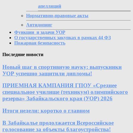
апелляций
Нормативно-правовые акты
Антидопинг
Функции и задачи УОР
О государственных закупках в рамках 44 ФЗ
Пожарная безопасность
Последние новости
Новый шаг в спортивную науку: выпускники
УОР успешно защитили дипломы!
ПРИЕМНАЯ КАМПАНИЯ ГПОУ «Среднее
специальное училище (техникум) олимпийского
резерва» Забайкальского края (УОР) 2026
Итоги недели: коротко о главном
В Забайкалье продолжается Всероссийское
голосование за объекты благоустройства!