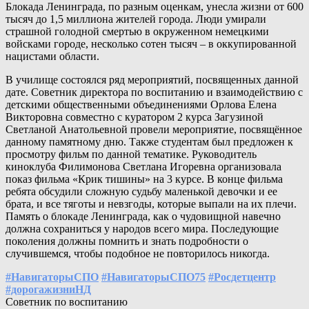
Блокада Ленинграда, по разным оценкам, унесла жизни от 600
тысяч до 1,5 миллиона жителей города. Люди умирали
страшной голодной смертью в окруженном немецкими
войсками городе, несколько сотен тысяч – в оккупированной
нацистами области.
В училище состоялся ряд мероприятий, посвященных данной
дате. Советник директора по воспитанию и взаимодействию с
детскими общественными объединениями Орлова Елена
Викторовна совместно с куратором 2 курса Загузиной
Светланой Анатольевной провели мероприятие, посвящённое
данному памятному дню. Также студентам был предложен к
просмотру фильм по данной тематике. Руководитель
киноклуба Филимонова Светлана Игоревна организовала
показ фильма «Крик тишины» на 3 курсе. В конце фильма
ребята обсудили сложную судьбу маленькой девочки и ее
брата, и все тяготы и невзгоды, которые выпали на их плечи.
Память о блокаде Ленинграда, как о чудовищной навечно
должна сохраниться у народов всего мира. Последующие
поколения должны помнить и знать подробности о
случившемся, чтобы подобное не повторилось никогда.
#НавигаторыСПО
#НавигаторыСПО75
#Росдетцентр
#дорогажизниНД
Советник по воспитанию