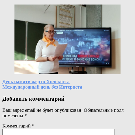
Навигация
День памяти жертв Холокоста
Международный день без Интернета
по
записям
Добавить комментарий
Ваш адрес email не будет опубликован.
Обязательные поля
помечены
*
Комментарий
*