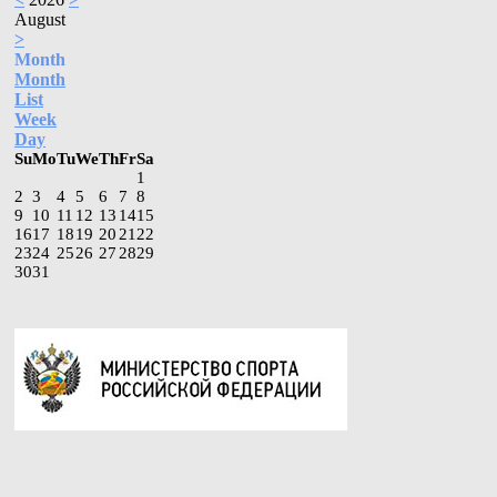
August
>
Month
Month
List
Week
Day
Su
Mo
Tu
We
Th
Fr
Sa
1
2
3
4
5
6
7
8
9
10
11
12
13
14
15
16
17
18
19
20
21
22
23
24
25
26
27
28
29
30
31