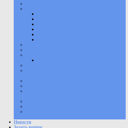
История училища
Кадровая работа
Информация о кадровом составе
Порядок принятия на работу
Сведения об открытых вакансиях
Требования к кандидатам
Условия трудоустройства
Контакты для связи
Антитеррор
НПА
Положения
Спортивный комплекс
Противодействие коррупции
Предписания контролирующих или надзорных
органов
Коллективный договор
Охрана труда
Самообследование образовательного
учреждения
Молодежный медиацентр «В ритме УОР»
Бесплатная юридическая помощь
Политика защиты и обработки персональных
данных
Новости
Задать вопрос