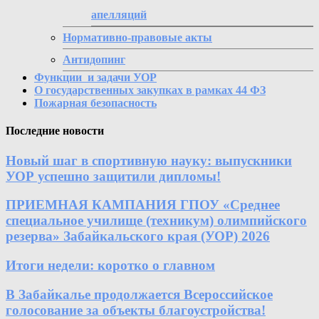
апелляций
Нормативно-правовые акты
Антидопинг
Функции и задачи УОР
О государственных закупках в рамках 44 ФЗ
Пожарная безопасность
Последние новости
Новый шаг в спортивную науку: выпускники
УОР успешно защитили дипломы!
ПРИЕМНАЯ КАМПАНИЯ ГПОУ «Среднее
специальное училище (техникум) олимпийского
резерва» Забайкальского края (УОР) 2026
Итоги недели: коротко о главном
В Забайкалье продолжается Всероссийское
голосование за объекты благоустройства!