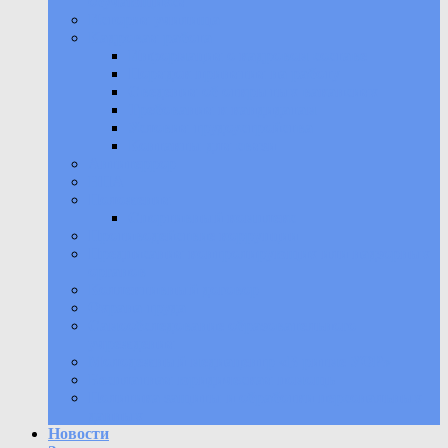
обучающихся
История училища
Кадровая работа
Информация о кадровом составе
Порядок принятия на работу
Сведения об открытых вакансиях
Требования к кандидатам
Условия трудоустройства
Контакты для связи
Антитеррор
НПА
Положения
Спортивный комплекс
Противодействие коррупции
Предписания контролирующих или надзорных
органов
Коллективный договор
Охрана труда
Самообследование образовательного
учреждения
Молодежный медиацентр «В ритме УОР»
Бесплатная юридическая помощь
Политика защиты и обработки персональных
данных
Новости