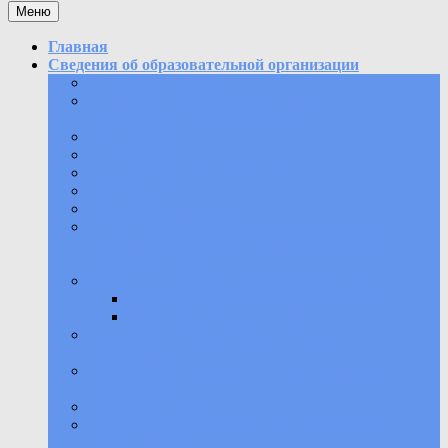
Меню
Главная
Сведения об образовательной организации
Основные сведения
Структура и органы управления
образовательной организацией
Документы
Образование
Образовательные стандарты
Руководство
Педагогический состав
Материально-техническое обеспечение и
оснащенность образовательного процесса.
Доступная среда
Финансово-хозяйственная деятельность
Плановые показатели деятельности
Информация о проверках
Стипендии и иные виды материальной
поддержки
Организация питания в образовательной
организации
Доступная среда
Вакантные места для приема (перевода)
обучающихся