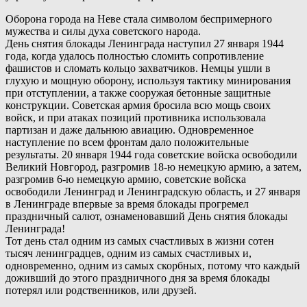
Оборона города на Неве стала символом беспримерного
мужества и силы духа советского народа.
День снятия блокады Ленинграда наступил 27 января 1944
года, когда удалось полностью сломить сопротивление
фашистов и сломать кольцо захватчиков. Немцы ушли в
глухую и мощную оборону, используя тактику минирования
при отступлении, а также сооружая бетонные защитные
конструкции. Советская армия бросила всю мощь своих
войск, и при атаках позиций противника использовала
партизан и даже дальнюю авиацию. Одновременное
наступление по всем фронтам дало положительные
результаты. 20 января 1944 года советские войска освободили
Великий Новгород, разгромив 18-ю немецкую армию, а затем,
разгромив 6-ю немецкую армию, советские войска
освободили Ленинград и Ленинградскую область, и 27 января
в Ленинграде впервые за время блокады прогремел
праздничный салют, ознаменовавший День снятия блокады
Ленинграда!
Тот день стал одним из самых счастливых в жизни сотен
тысяч ленинградцев, одним из самых счастливых и,
одновременно, одним из самых скорбных, потому что каждый
доживший до этого праздничного дня за время блокады
потерял или родственников, или друзей.