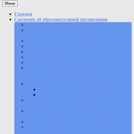
Меню
Главная
Сведения об образовательной организации
Основные сведения
Структура и органы управления
образовательной организацией
Документы
Образование
Образовательные стандарты
Руководство
Педагогический состав
Материально-техническое обеспечение и
оснащенность образовательного процесса.
Доступная среда
Финансово-хозяйственная деятельность
Плановые показатели деятельности
Информация о проверках
Стипендии и иные виды материальной
поддержки
Организация питания в образовательной
организации
Доступная среда
Вакантные места для приема (перевода)
обучающихся