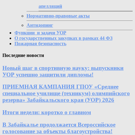
апелляций
Нормативно-правовые акты
Антидопинг
Функции и задачи УОР
О государственных закупках в рамках 44 ФЗ
Пожарная безопасность
Последние новости
Новый шаг в спортивную науку: выпускники
УОР успешно защитили дипломы!
ПРИЕМНАЯ КАМПАНИЯ ГПОУ «Среднее
специальное училище (техникум) олимпийского
резерва» Забайкальского края (УОР) 2026
Итоги недели: коротко о главном
В Забайкалье продолжается Всероссийское
голосование за объекты благоустройства!