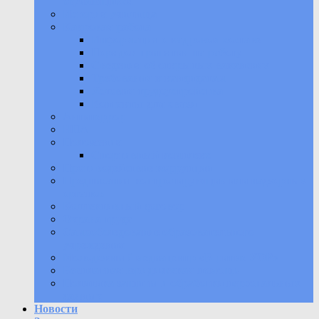
обучающихся
История училища
Кадровая работа
Информация о кадровом составе
Порядок принятия на работу
Сведения об открытых вакансиях
Требования к кандидатам
Условия трудоустройства
Контакты для связи
Антитеррор
НПА
Положения
Спортивный комплекс
Противодействие коррупции
Предписания контролирующих или надзорных
органов
Коллективный договор
Охрана труда
Самообследование образовательного
учреждения
Молодежный медиацентр «В ритме УОР»
Бесплатная юридическая помощь
Политика защиты и обработки персональных
данных
Новости