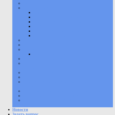
История училища
Кадровая работа
Информация о кадровом составе
Порядок принятия на работу
Сведения об открытых вакансиях
Требования к кандидатам
Условия трудоустройства
Контакты для связи
Антитеррор
НПА
Положения
Спортивный комплекс
Противодействие коррупции
Предписания контролирующих или надзорных
органов
Коллективный договор
Охрана труда
Самообследование образовательного
учреждения
Молодежный медиацентр «В ритме УОР»
Бесплатная юридическая помощь
Политика защиты и обработки персональных
данных
Новости
Задать вопрос